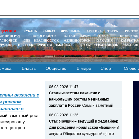
ЕДЕРАЦИЯ
КУБАНЬ
КАВКАЗ
° - °
ЯРОСЛАВЛЬ
АРКТИКА
ТВЕРЬ
РОСТОВ
° - 
АЛИНИНГРАД
НОВОСИБИРСК
АЛТАЙ
КРЫМ
ТОМСК
КЕМЕРОВО
АСНОЯРСК
СПБ
ВЛАДИВОСТОК
ЖЕЛЕЗНОГОРСК
ХАКАСИЯ
КАМЧАТКА
УРМАНСК
ИРКУТСК
БУРЯТИЯ
ЗАБАЙКАЛЬЕ
САХА
СЕВАСТОПОЛЬ
САХАЛИН
омика
Власть
Общество
В мире
Спорт
Слово 
06.08.2026 11:47
Стали известны вакансии с
стны вакансии с
наибольшим ростом медианных
м ростом
зарплат в России
Самый заметный
зарплат в
рост медианных зарплат с начала год
ый заметный рост
06.08.2026 11:36
иксирован у
Стас Ярушин – ведущий и хедлайнер
олл-центров
Дня рождения норильской «Башни»
8
августа Обществе-культурный центр