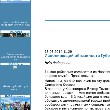
Валентин Коновалов
поздравил жителей Аба
НИА-Алтай
15.05.2014 11:29
Экологические
Исполняющий обязанности Губер
мероприятия проходят в
заг
НИА-Федерация
НИА-Кубань
14 мая рейсовым самолетом из Новоси
в пресс-службе Правительства.
Напомним, он был назначен на эту дол
Северного Кавказа.
«Вдох глубокий, руки
В аэропорту Красноярска Виктор Толок
шире» …
активные поездки — мне важно побывать 
большого края. В ближайшие дни я пла
НИА-Красноярск
обсудить с администрацией города про
сообществами, различными социальным
быстрее и интенсивнее почувствовать ж