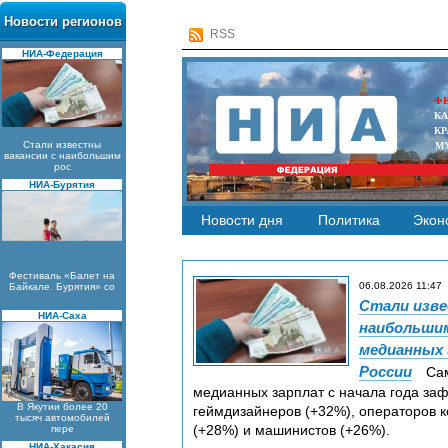
Новости регионов
RSS
НИА-Федерация
Ф
К
КР
Стали известны
М
вакансии с наибольшим
рос
НИА-Бурятия
Новости дня
Политика
Экон
Фестиваль «Балет на
06.08.2026 11:47
Байкале. Бурятия» со
Стали изве
НИА-Саха
наибольши
медианных 
России
Сам
медианных зарплат с начала года заф
В Якутии более 20
геймдизайнеров (+32%), операторов к
тысяч автомобилей
(+28%) и машинистов (+26%).
пере
НИА-Хакасия